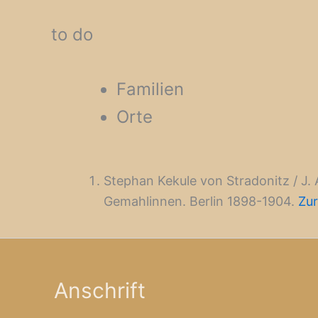
to do
Familien
Orte
Stephan Kekule von Stradonitz / J.
Gemahlinnen. Berlin 1898-1904.
Zu
Anschrift