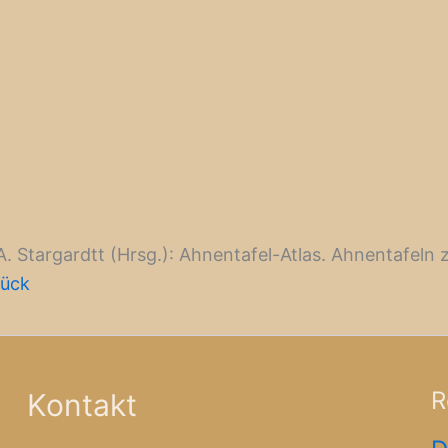
 A. Stargardtt (Hrsg.): Ahnentafel-Atlas. Ahnentafel
rück
R
Kontakt