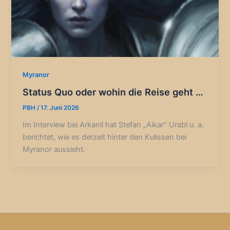
Myranor
Status Quo oder wohin die Reise geht …
PBH
/
17. Juni 2026
Im Interview bei Arkanil hat Stefan „Aikar“ Urabl u. a.
berichtet, wie es derzeit hinter den Kulissen bei
Myranor aussieht.