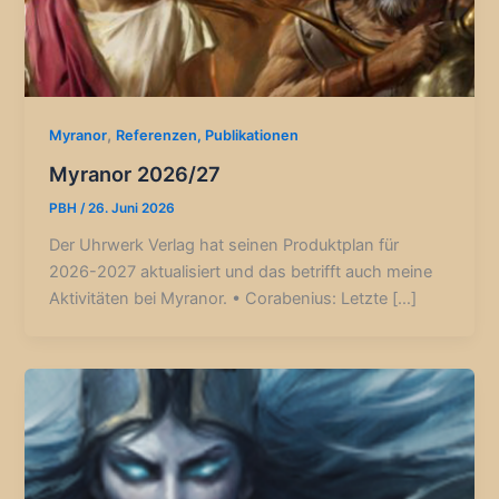
,
Myranor
Referenzen, Publikationen
Myranor 2026/27
PBH
/
26. Juni 2026
Der Uhrwerk Verlag hat seinen Produktplan für
2026-2027 aktualisiert und das betrifft auch meine
Aktivitäten bei Myranor. • Corabenius: Letzte […]